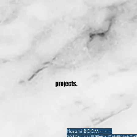
projects.
Hasami BOOM・・・