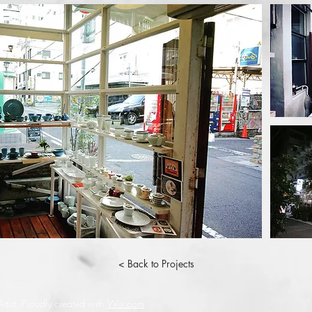
< Back to Projects
tist.
Proudly created with
Wix.com