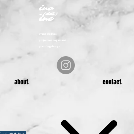
ino
.
(dot)
inc
even
t produce
project management
planning design
about.
contact.