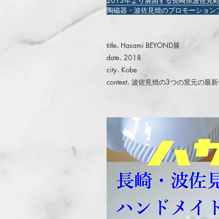
2013年より展開する長崎県波佐見
陶磁器・波佐見焼のプロモーション
.
title
Hasami BEYOND展
.
date
2018
.
city
Kobe
.
context
波佐見焼の3つの窯元の最新作を