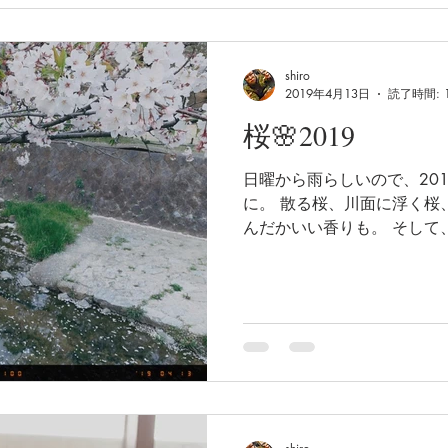
shiro
2019年4月13日
読了時間: 
桜🌸2019
日曜から雨らしいので、20
に。 散る桜、川面に浮く桜
んだかいい香りも。 そして
正庵が5／6に閉店するらし
に…。残念。