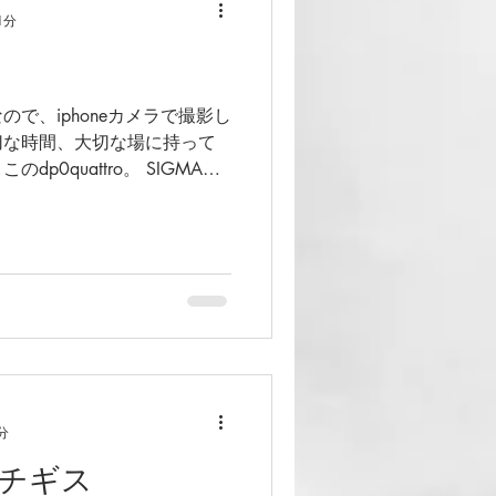
1分
で、iphoneカメラで撮影し
切な時間、大切な場に持って
p0quattro。 SIGMAと
ンズメーカーが丹精込めて作
レンズが最高のパフォーマ
分
チギス