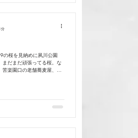
1分
19の桜を見納めに夙川公園
、まだまだ頑張ってる桜。な
、苦楽園口の老舗蕎麦屋、大
く。 鳥なん蕎麦、美味しいの