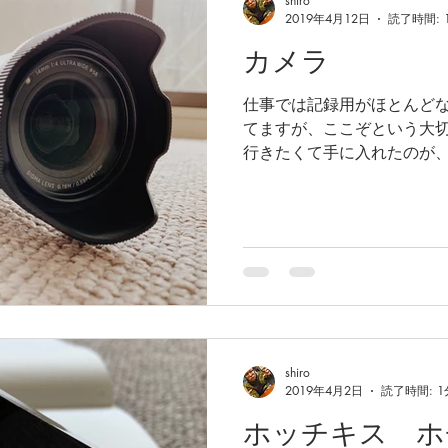
shiro
2019年4月12日
読了時間: 
カメラ
仕事では記録用がほとんどなの
てますが、ここぞという大
行きたくて手に入れたのが、このd
いう福島県の会津にあるレ
ったデジカメです。自社の
ン...
shiro
2019年4月2日
読了時間: 1
ホッチキス ホ