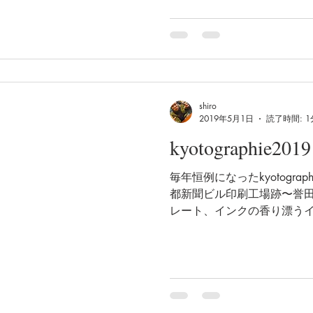
shiro
2019年5月1日
読了時間: 1
kyotographie2019
毎年恒例になったkyotogra
都新聞ビル印刷工場跡〜誉田
レート、インクの香り漂う
も妖艶な春画を堪能。 SIG
と見えたり。