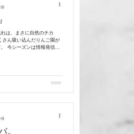
1分
』
流れは、まさに自然のチカ
くさん吸い込んだりんご園が
。 今シーズンは情報発信と
す‼︎
1分
バ。