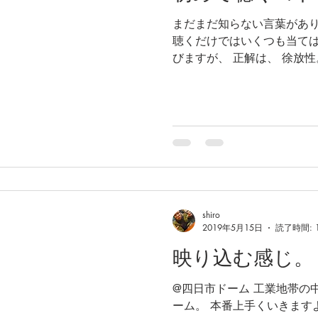
まだまだ知らない言葉があり
聴くだけではいくつも当て
びますが、 正解は、 徐放
性能…ってこと。 そんな言
に足を踏み入れつつあります
@peace...
shiro
2019年5月15日
読了時間: 
映り込む感じ。
@四日市ドーム 工業地帯の
ーム。 本番上手くいきます