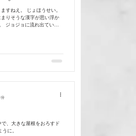
ますねえ。 じょほうせい。
はまりそうな漢字が思い浮か
性。 ジョジョに流れ出ていく
い方あるんだなと農業の科学
。 スリランカカレー
1分
中で、大きな屋根をおろすド
ように。