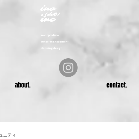
ino
.
(dot)
inc
even
t produce
project management
planning design
about.
contact.
ュニティ